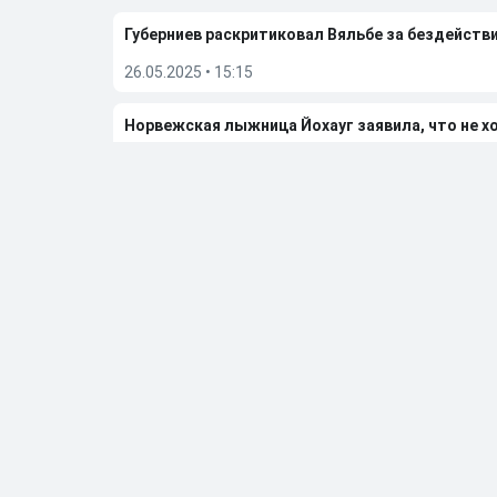
Губерниев раскритиковал Вяльбе за бездейств
26.05.2025
•
15:15
Норвежская лыжница Йохауг заявила, что не х
26.05.2025
•
14:10
Вяльбе понимает, почему норвежец Клебо выс
21.05.2025
•
15:09
Вяльбе заявила, что ее слова о зарплате Боль
21.05.2025
•
13:19
Больше новостей
Выбор редакции