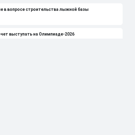
ие в вопросе строительства лыжной базы
очет выступать на Олимпиаде-2026
казывается в СМИ против возвращения россиян
шунова вырвали из контекста