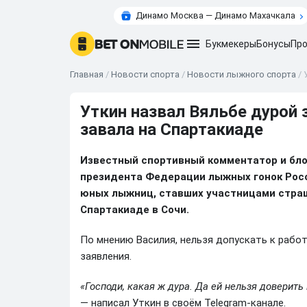
Динамо Москва — Динамо Махачкала
Букмекеры
Бонусы
Про
Главная
/
Новости спорта
/
Новости лыжного спорта
/
Уткин назвал Вяльбе дурой 
завала на Спартакиаде
Известный спортивный комментатор и бл
президента Федерации лыжных гонок Росс
юных лыжниц, ставших участницами страш
Спартакиаде в Сочи.
По мнению Василия, нельзя допускать к рабо
заявления.
«Господи, какая ж дура. Да ей нельзя доверить
— написал Уткин в своём Telegram-канале.