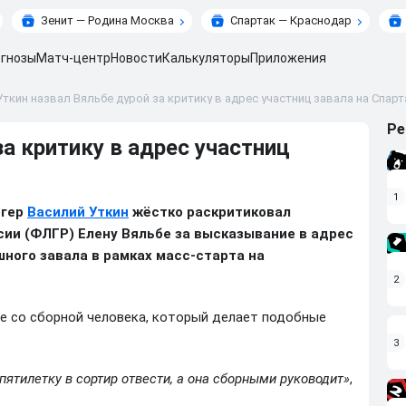
Зенит — Родина Москва
Спартак — Краснодар
гнозы
Матч-центр
Новости
Калькуляторы
Приложения
Уткин назвал Вяльбе дурой за критику в адрес участниц завала на Спар
Ре
за критику в адрес участниц
1
огер
Василий Уткин
жёстко раскритиковал
ии (ФЛГР) Елену Вяльбе за высказывание в адрес
ного завала в рамках масс-старта на
2
те со сборной человека, который делает подобные
3
 пятилетку в сортир отвести, а она сборными руководит»
,