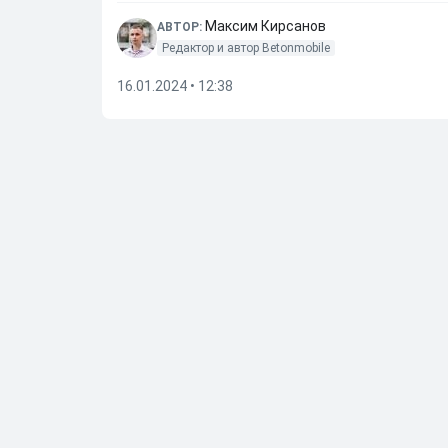
Максим Кирсанов
АВТОР:
Редактор и автор Betonmobile
16.01.2024 • 12:38
Далее по теме
Масалитин назвал трех фаворитов РПЛ в сезон
08.08.2026
•
08:11
Овчинников оценил шансы «Спартака» на чемп
07.08.2026
•
08:17
Масалитин не уверен, что в «Спартаке» примут
06.08.2026
•
08:26
Овчинников назвал дураком Ву за нелепый пена