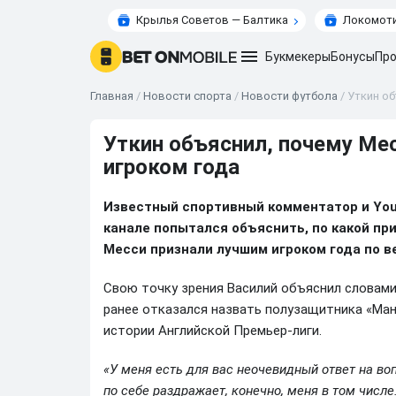
Крылья Советов — Балтика
Локомоти
Букмекеры
Бонусы
Про
Главная
/
Новости спорта
/
Новости футбола
/
Уткин об
Уткин объяснил, почему Мес
игроком года
Известный спортивный комментатор и Yo
канале попытался объяснить, по какой п
Месси признали лучшим игроком года по 
Свою точку зрения Василий объяснил словами
ранее отказался назвать полузащитника «Ман
истории Английской Премьер-лиги.
«У меня есть для вас неочевидный ответ на во
по себе раздражает, конечно, меня в том числе