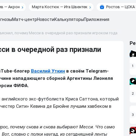
в — Акрон
Марта Костюк — Ига Швентек
Ростов — ЦСКА
гнозы
Матч-центр
Новости
Калькуляторы
Приложения
ъяснил, почему Месси в очередной раз признали игроком года
Ре
си в очередной раз признали
1
uTube-блогер
Василий
Уткин
в своём Telegram-
ричине нападающего сборной Аргентины Лионеля
версии ФИФА.
2
 английского экс-футболиста Криса Саттона, который
честер Сити» Кевина де Брюйне лучшим хавбеком в
3
прос, почему снова и снова выбирают Месси. Что само
. Вот, словно с полки наугад, из сегодняшней ленты