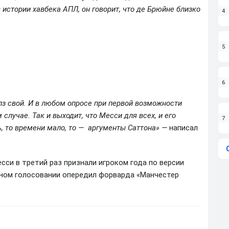
 истории хавбека АПЛ, он говорит, что де Брюйне близко
4
5
6
лз свой. И в любом опросе при первой возможности
 случае. Так и выходит, что Месси для всех, и его
7
ь, то времени мало, то — аргументы Саттона» —
написал
есси в третий раз признали игроком года по версии
ном голосовании опередил форварда «Манчестер