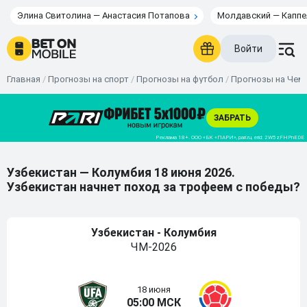
Элина Свитолина — Анастасия Потапова
Молдавский — Каппе
Войти
Главная
/
Прогнозы на спорт
/
Прогнозы на футбол
/
Прогнозы на Чемп
Узбекистан — Колумбия 18 июня 2026.
Узбекистан начнет поход за трофеем с победы?
Узбекистан - Колумбия
ЧМ-2026
18 июня
05:00 МСК