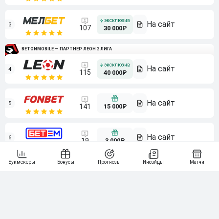
3
107
30 000₽
BETONMOBILE — ПАРТНЕР ЛЕОН 2 ЛИГА
4
115
40 000₽
5
15 000₽
141
6
3 000₽
19
7
64
10 000₽
Смотреть всех