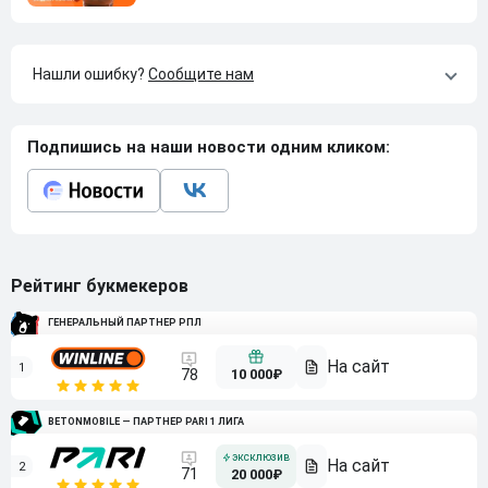
Нашли ошибку?
Сообщите нам
Подпишись на наши новости одним кликом:
Рейтинг букмекеров
ГЕНЕРАЛЬНЫЙ ПАРТНЕР РПЛ
1
10 000₽
78
BETONMOBILE — ПАРТНЕР PARI 1 ЛИГА
2
71
20 000₽