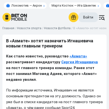
Локомотив — Акрон
Марта Костюк — Ига Швентек
Войти
Главная
/
Новости спорта
/
Новости футбола
/
В «Ахмате» хотят назн
В «Ахмате» хотят назначить Игнашевича
новым главным тренером
Как стало известно, руководство
«Ахмата»
рассматривает кандидатуру
Сергея Игнашевича
на пост главного тренера команды. Ранее этот
пост занимал Магомед Адиев, которого «Ахмат»
недавно уволил.
По информации источника, Игнашевич не является
основным претендентом на эту должность. Однако он
уже был в списке кандидатов на пост главного тренера
«Ахмата», о чём ранее сообщал Sport24.