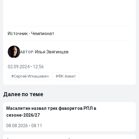
Источник - Чемпионат
Илья Звягинцев
АВТОР:
02.09.2024 • 12:56
Сергей Игнашевич
ФК Ахмат
Далее по теме
Масалитин назвал трех фаворитов РПЛ в
сезоне-2026/27
08.08.2026
•
08:11