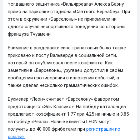
тогдашнего защитника «Вильярреала» Алекса Баэну
прямо на парковке стадиона «Сантьяго Бернабеу». При
этом в окружении «Барселоны» не припомнили ни
одного случая неспортивного поведения со стороны
француза Тчуамени.
Внимание в раздевалке сине-гранатовых было также
приковано к посту Вальверде в социальной сети,
который он опубликовал после конфликта. Как
заметили в «Барселоне», уругваец допустил в своём
сообщении противоречия в изложении событий, а
также сделал несколько грамматических ошибок.
Букмекер «Леон» считает «Барселону» фаворитом
предстоящего «Эль Класико». На победу каталонцев
предлагают коэффициент 1.77 при 4.25 на ничью и 3.85
на победу «Реала». Новые клиенты LEON могут
получить до 40 000 фрибетами при
регистрации по
ссылке.