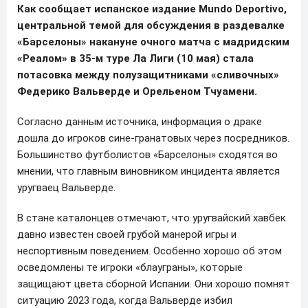
Как сообщает испанское издание Mundo Deportivo,
центральной темой для обсуждения в раздевалке
«Барселоны» накануне очного матча с мадридским
«Реалом» в 35-м туре Ла Лиги (10 мая) стала
потасовка между полузащитниками «сливочных»
Федерико Вальверде и Орельеном Тчуамени.
Согласно данным источника, информация о драке
дошла до игроков сине-гранатовых через посредников.
Большинство футболистов «Барселоны» сходятся во
мнении, что главным виновником инцидента является
уругваец Вальверде.
В стане каталонцев отмечают, что уругвайский хавбек
давно известен своей грубой манерой игры и
неспортивным поведением. Особенно хорошо об этом
осведомлены те игроки «блауграны», которые
защищают цвета сборной Испании. Они хорошо помнят
ситуацию 2023 года, когда Вальверде избил