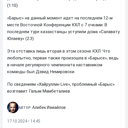
(1:10).
«Барыс» на данный момент идет на последнем 12-м
месте Восточной Конференции КХЛ с 7 очками. В
последнем туре казахстанцы уступили дома «Салавату
Юлаеву» (2:3).
Эта отставка лишь вторая в этом сезоне КХЛ. Что
любопытно, первая также произошла в «Барысе», ведь
в начале регулярного чемпионата наставником
команды был Дэвид Немировски.
По сведениям «Хайруллин Live», проблемный «Барыс»
возглавит Галым Мамбеталиев.
Алибек Измайлов
АВТОР:
17.10.2024 • 14:45