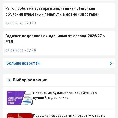
«Это проблема вратаря и защитника». Лапочкин
объяснил курьезный пенальти в матче «Спартака»
02.08.2026
•
23:19
Гаджиев поделился ожиданиями от сезона-2026/27 в
РПЛ
02.08.2026
•
07:49
Больше новостей
Выбор редакции
Сравнение букмекеров. Узнайте, кто
лучший, в два клика
Ловушка невозвратных потерь — старые