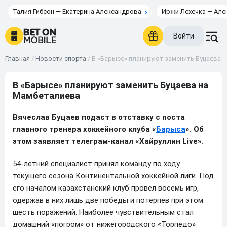
Талия Гибсон — Екатерина Александрова
Иржи Лехечка — Але
Войти
Главная
/
Новости спорта
/
В «Барысе» планируют заменить Буцаева 
В «Барысе» планируют заменить Буцаева на
Мамбеталиева
Вячеслав Буцаев подаст в отставку с поста
главного тренера хоккейного клуба «
Барыса
». Об
этом заявляет телеграм-канал «Хайруллин Live».
54-летний специалист принял команду по ходу
текущего сезона Континентальной хоккейной лиги. Под
его началом казахстанский клуб провел восемь игр,
одержав в них лишь две победы и потерпев при этом
шесть поражений. Наиболее чувствительным стал
домашний «погром» от нижегородского «Торпедо»