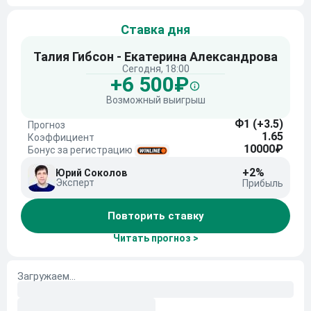
Ставка дня
Талия Гибсон - Екатерина Александрова
Сегодня, 18:00
+6 500₽
Возможный выигрыш
Ф1 (+3.5)
Прогноз
1.65
Коэффициент
10000₽
Бонус за регистрацию
+2%
Юрий Соколов
Эксперт
Прибыль
Повторить ставку
Читать прогноз >