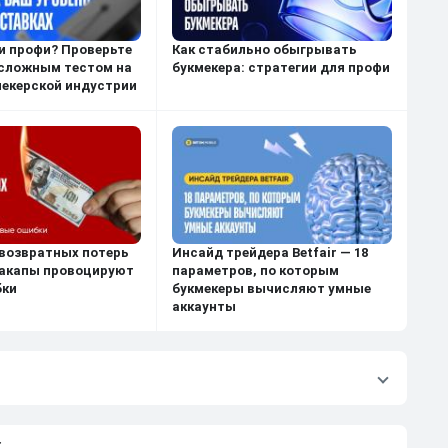
и профи? Проверьте
Как стабильно обыгрывать
 сложным тестом на
букмекера: стратегии для профи
мекерской индустрии
возвратных потерь
Инсайд трейдера Betfair — 18
акапы провоцируют
параметров, по которым
бки
букмекеры вычисляют умные
аккаунты
: