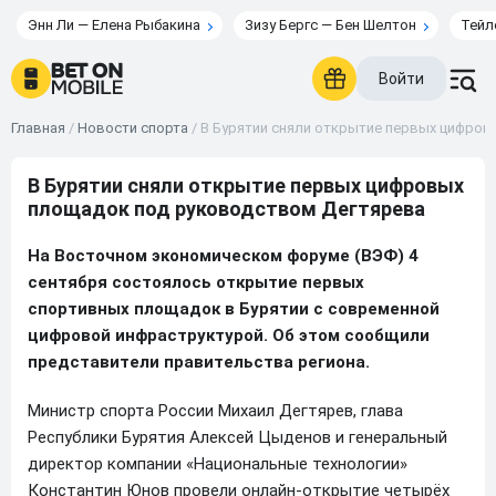
Энн Ли — Елена Рыбакина
Зизу Бергс — Бен Шелтон
Тейл
Войти
Главная
/
Новости спорта
/
В Бурятии сняли открытие первых цифро
В Бурятии сняли открытие первых цифровых
площадок под руководством Дегтярева
На Восточном экономическом форуме (ВЭФ) 4
сентября состоялось открытие первых
спортивных площадок в Бурятии с современной
цифровой инфраструктурой. Об этом сообщили
представители правительства региона.
Министр спорта России Михаил Дегтярев, глава
Республики Бурятия Алексей Цыденов и генеральный
директор компании «Национальные технологии»
Константин Юнов провели онлайн-открытие четырёх