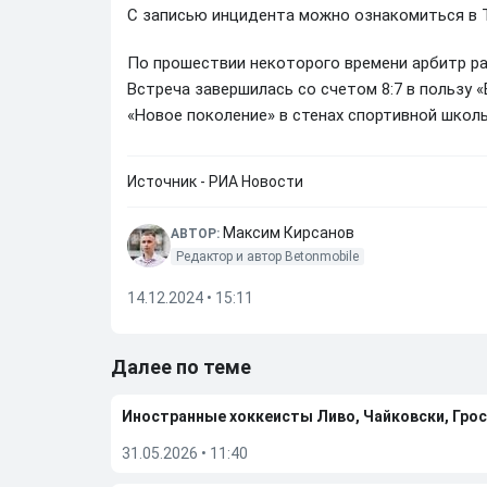
С записью инцидента можно ознакомиться в 
По прошествии некоторого времени арбитр ра
Встреча завершилась со счетом 8:7 в пользу 
«Новое поколение» в стенах спортивной школы
Источник - РИА Новости
Максим Кирсанов
АВТОР:
Редактор и автор Betonmobile
14.12.2024 • 15:11
Далее по теме
Иностранные хоккеисты Ливо, Чайковски, Грос
31.05.2026
•
11:40