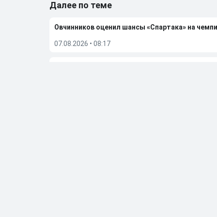
Далее по теме
Овчинников оценил шансы «Спартака» на чемп
07.08.2026
•
08:17
Масалитин не уверен, что в «Спартаке» примут
06.08.2026
•
08:26
Овчинников назвал дураком Ву за нелепый пена
04.08.2026
•
08:29
«Это проблема вратаря и защитника». Лапочки
02.08.2026
•
23:19
Больше новостей
Выбор редакции