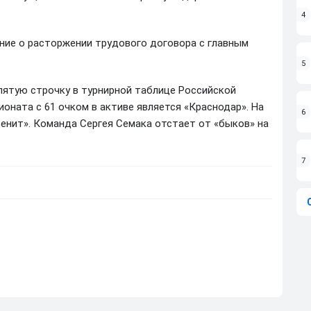
4
ние о расторжении трудового договора с главным
5
пятую строчку в турнирной таблице Российской
ионата с 61 очком в активе является «Краснодар». На
6
Зенит». Команда Сергея Семака отстает от «быков» на
7