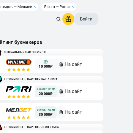
ольцов — Межиев
Баттл — Роста
Войти
йтинг букмекеров
ГЕНЕРАЛЬНЫЙ ПАРТНЕР РПЛ
10 000₽
BETONMOBILE — ПАРТНЕР PARI 1 ЛИГА
20 000₽
30 000₽
BETONMOBILE — ПАРТНЕР ЛЕОН 2 ЛИГА