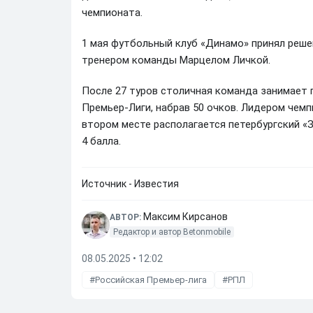
чемпионата.
1 мая футбольный клуб «Динамо» принял реше
тренером команды Марцелом Личкой.
После 27 туров столичная команда занимает 
Премьер-Лиги, набрав 50 очков. Лидером чемп
втором месте располагается петербургский «
4 балла.
Источник - Известия
Максим Кирсанов
АВТОР:
Редактор и автор Betonmobile
08.05.2025 • 12:02
Российская Премьер-лига
РПЛ