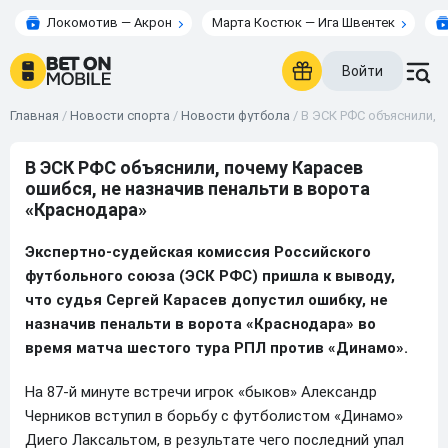
Локомотив — Акрон
Марта Костюк — Ига Швентек
Войти
Главная
/
Новости спорта
/
Новости футбола
/
В ЭСК РФС объяснили, 
В ЭСК РФС объяснили, почему Карасев
ошибся, не назначив пенальти в ворота
«Краснодара»
Экспертно-судейская комиссия Российского
футбольного союза (ЭСК РФС) пришла к выводу,
что судья Сергей Карасев допустил ошибку, не
назначив пенальти в ворота «Краснодара» во
время матча шестого тура РПЛ против «Динамо».
На 87-й минуте встречи игрок «быков» Александр
Черников вступил в борьбу с футболистом «Динамо»
Диего Лаксальтом, в результате чего последний упал