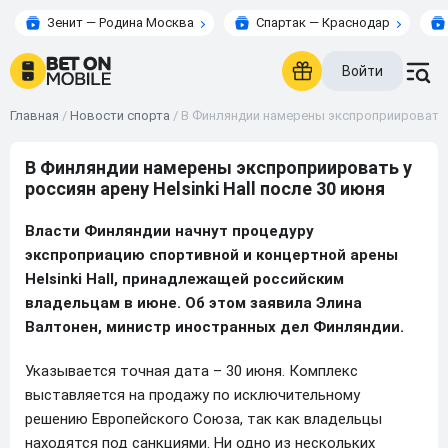
Зенит — Родина Москва
Спартак — Краснодар
Войти
Главная
/
Новости спорта
/
В Финляндии намерены экспроприировать у 
В Финляндии намерены экспроприировать у
россиян арену Helsinki Hall после 30 июня
Власти Финляндии начнут процедуру
экспроприацию спортивной и концертной арены
Helsinki Hall, принадлежащей российским
владельцам в июне. Об этом заявила Элина
Валтонен, министр иностранных дел Финляндии.
Указывается точная дата – 30 июня. Комплекс
выставляется на продажу по исключительному
решению Европейского Союза, так как владельцы
находятся под санкциями. Ни одно из нескольких