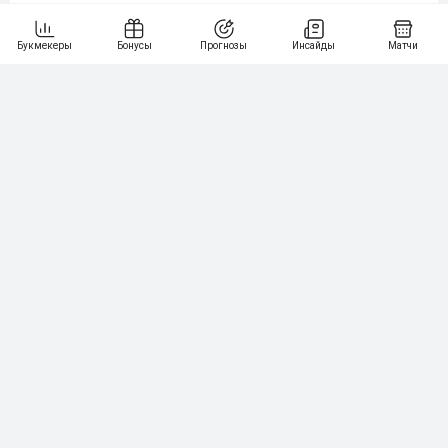
Подпишись на наши новости одним кликом:
Рейтинг букмекеров
ГЕНЕРАЛЬНЫЙ ПАРТНЕР РПЛ
1
10 000₽
78
BETONMOBILE — ПАРТНЕР PARI 1 ЛИГА
2
71
20 000₽
3
107
30 000₽