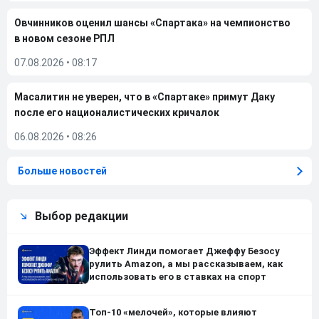
Овчинников оценил шансы «Спартака» на чемпионство
в новом сезоне РПЛ
07.08.2026
•
08:17
Масалитин не уверен, что в «Спартаке» примут Даку
после его националистических кричалок
06.08.2026
•
08:26
Больше новостей
Выбор редакции
Эффект Линди помогает Джеффу Безосу
рулить Amazon, а мы рассказываем, как
использовать его в ставках на спорт
Топ-10 «мелочей», которые влияют