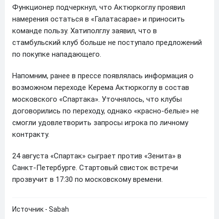
Функционер подчеркнул, что Актюркоглу проявил
намерения остаться в «Галатасарае» и приносить
команде пользу. Хатиполглу заявил, что в
стамбульский клуб больше не поступало предложений
по покупке нападающего.
Напомним, ранее в прессе появлялась информация о
возможном переходе Керема Актюркоглу в состав
московского «Спартака». Уточнялось, что клубы
договорились по переходу, однако «красно-белые» не
смогли удовлетворить запросы игрока по личному
контракту.
24 августа «Cпартак» сыграет против «Зенита» в
Санкт-Петербурге. Стартовый свисток встречи
прозвучит в 17:30 по московскому времени.
Источник - Sabah