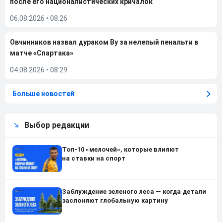
после его националистических кричалок
06.08.2026
•
08:26
Овчинников назвал дураком Ву за нелепый пенальти в
матче «Спартака»
04.08.2026
•
08:29
Больше новостей
Выбор редакции
Топ-10 «мелочей», которые влияют
на ставки на спорт
Заблуждение зеленого леса — когда детали
заслоняют глобальную картину