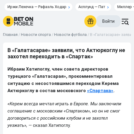
Иржи Лехечка — Рафаэль Ходар
Асплунд — Пат
Миллер 
Войти
Главная
/
Новости спорта
/
Новости футбола
/
В «Галатасарае» заявил
В «Галатасарае» заявили, что Актюркоглу не
захотел переходить в «Спартак»
Ибраим Хатипоглу, член совета директоров
турецкого «Галатасарая», прокомментировал
ситуацию с несостоявшимся переходом Керема
Актюркоглу в состав московского
«Спартака»
.
«Керем всегда мечтал играть в Европе. Мы заключили
соглашение с московским «Спартаком», но он не смог
договориться с российским клубом и не захотел
уезжать», —
сказал Хатипоглу.