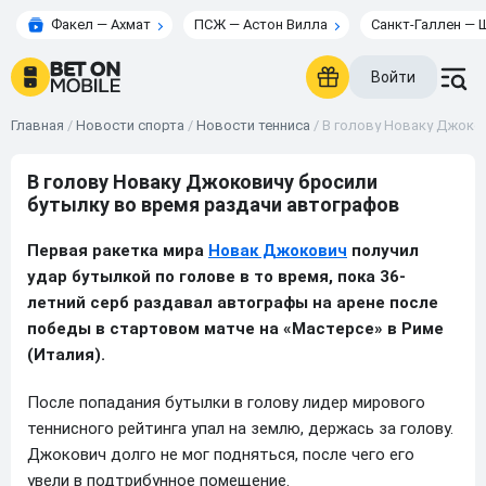
Факел — Ахмат
ПСЖ — Астон Вилла
Санкт-Галлен — 
Войти
Главная
/
Новости спорта
/
Новости тенниса
/
В голову Новаку Джоко
В голову Новаку Джоковичу бросили
бутылку во время раздачи автографов
Первая ракетка мира
Новак Джокович
получил
удар бутылкой по голове в то время, пока 36-
летний серб раздавал автографы на арене после
победы в стартовом матче на «Мастерсе» в Риме
(Италия).
После попадания бутылки в голову лидер мирового
теннисного рейтинга упал на землю, держась за голову.
Джокович долго не мог подняться, после чего его
увели в подтрибунное помещение.