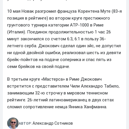
10 мая Новак разгромил француза Корентена Муте (83-я
позиция в рейтинге) во втором круге престижного
грунтового турнира категории ATP-1000 в Риме
(Италия). Поединок продолжительностью 1 час 26
минут закончился со счетом 6:3, 6:1 в пользу 36-
летнего серба. Джокович сделал один эйс, не допустил
ни одной двойной ошибки, реализовал шесть из девяти
брейк-пойнтов на подаче соперника и спас пять из
семи брейков на своей подаче.
В третьем круге «Мастерса» в Риме Джокович
встретится с представителем Чили Алехандро Табило,
занимающим 32-ю строчку в мировом теннисном
рейтинге. 26-летний латиноамериканец в двух сетах
сломил сопротивление немца Янника Ханфманна.
Александр Сотников
АВТОР: