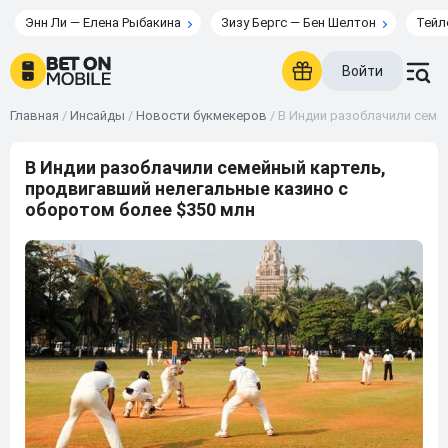
Энн Ли — Елена Рыбакина
Зизу Бергс — Бен Шелтон
Тейл
Войти
Главная
/
Инсайды
/
Новости букмекеров
/
В Индии разоблачили семе
В Индии разоблачили семейный картель,
продвигавший нелегальные казино с
оборотом более $350 млн