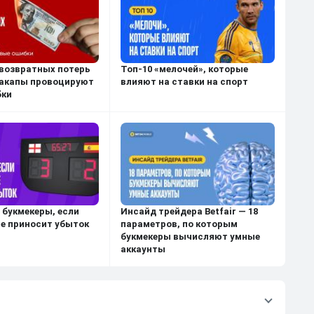
возвратных потерь
Топ-10 «мелочей», которые
акапы провоцируют
влияют на ставки на спорт
бки
 букмекеры, если
Инсайд трейдера Betfair — 18
ве приносит убыток
параметров, по которым
букмекеры вычисляют умные
аккаунты