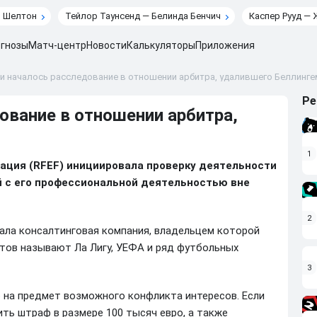
н Шелтон
Тейлор Таунсенд — Белинда Бенчич
Каспер Рууд — 
гнозы
Матч-центр
Новости
Калькуляторы
Приложения
ии началось расследование в отношении арбитра, удалившего Беллинге
Ре
ование в отношении арбитра,
1
ация (RFEF) инициировала проверку деятельности
й с его профессиональной деятельностью вне
2
ала консалтинговая компания, владельцем которой
тов называют Ла Лигу, УЕФА и ряд футбольных
3
 на предмет возможного конфликта интересов. Если
ть штраф в размере 100 тысяч евро, а также