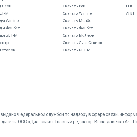
д Леон
Скачать Pari
РПЛ
ЕТ-М
Скачать Winline
АПЛ
ы Winline
Скачать Мелбет
ды Фонбет
Скачать Фонбет
ды БЕТ-М
Скачать БК Леон
центр
Скачать Лига Ставок
и ставок
Скачать БЕТ-М
г. выдано Федеральной службой по надзору в сфере связи, инфор
дитель: ООО «Джетликс». Главный редактор: Воскодавенко А.О. По