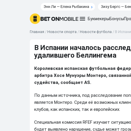
Энн Ли — Елена Рыбакина
Зизу Бергс — Бе
Букмекеры
Бонусы
Про
Главная
/
Новости спорта
/
Новости футбола
/
В Испан
В Испании началось расслед
удалившего Беллингема
Королевская испанская футбольная федер
арбитра Хосе Мунуэры Монтеро, связанно
судейства, сообщает AS.
По данным источника, под расследование поп
является Монтеро. Среди её возможных клиен
клубов, как испанских, так и европейских.
Специальная комиссия RFEF изучает ситуацию
будет выявлено нарушение, судье может грози