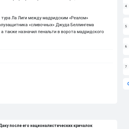
4
 тура Ла Лиги между мадридским «Реалом»
л полузащитника «сливочных» Джуда Беллингема
5
 а также назначил пенальти в ворота мадридского
6
7
 Даку после его националистических кричалок