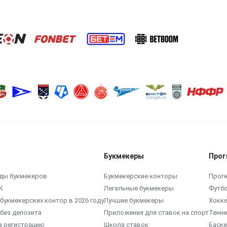
Букмекеры
Прог
ды букмекеров
Букмекерские конторы
Прогн
К
Легальные букмекеры
Футб
букмекерских контор в 2026 году
Лучшие букмекеры
Хокк
без депозита
Приложения для ставок на спорт
Тенни
а регистрацию
Школа ставок
Баск