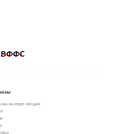
нозы
озы на спорт сегодня
ол
ей
с
етбол