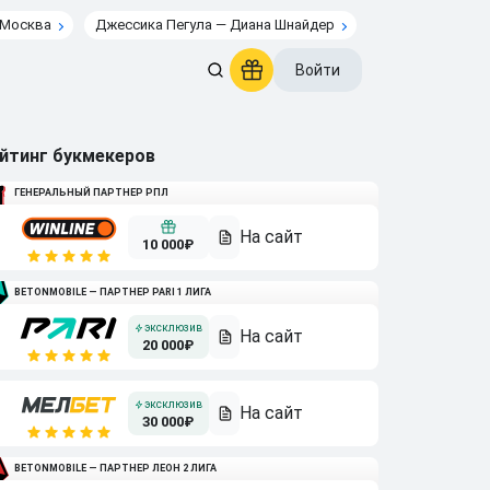
 Москва
Джессика Пегула — Диана Шнайдер
Войти
йтинг букмекеров
ГЕНЕРАЛЬНЫЙ ПАРТНЕР РПЛ
10 000₽
BETONMOBILE — ПАРТНЕР PARI 1 ЛИГА
20 000₽
30 000₽
BETONMOBILE — ПАРТНЕР ЛЕОН 2 ЛИГА