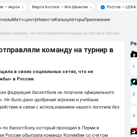
в — Акрон
Марта Костюк — Ига Швентек
Ростов — ЦСКА
гнозы
Матч-центр
Новости
Калькуляторы
Приложения
умбии заявили, что не отправляли команду на турнир в Россию
Ре
 отправляли команду на турнир в
1
ила в своих социальных сетях, что не
жбы» в России.
кая федерация баскетбола не получала официального
2
». Не было дано одобрения игрокам и учебным
ействия в связи с использованием нашего логотипа без
3
» по баскетболу, который проходил в Перми в
ая России обыграла команду Колумбии со счётом