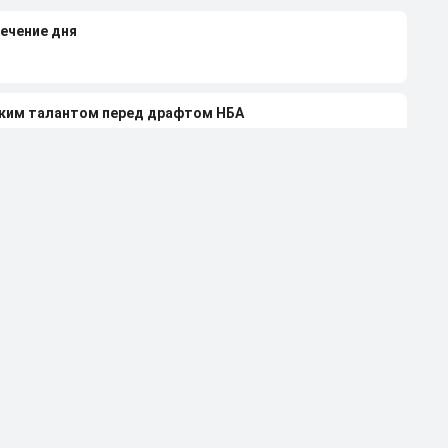
течение дня
ским талантом перед драфтом НБА
ненормативную лексику
ле перелома кисти