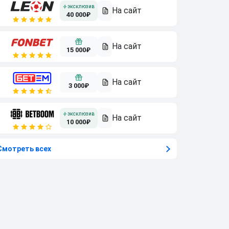
40 000₽
15 000₽
3 000₽
10 000₽
Смотреть всех