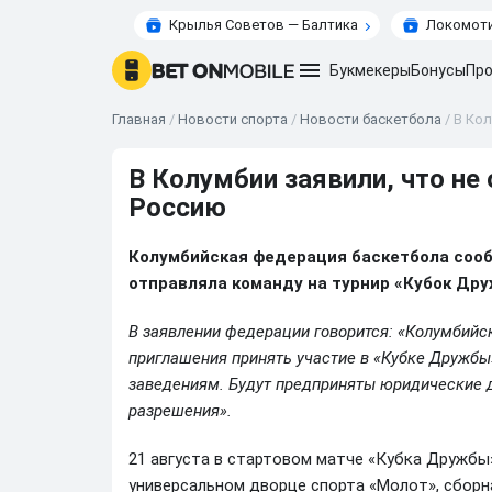
Крылья Советов — Балтика
Локомоти
Букмекеры
Бонусы
Про
Главная
/
Новости спорта
/
Новости баскетбола
/
В Кол
В Колумбии заявили, что не
Россию
Колумбийская федерация баскетбола сообщ
отправляла команду на турнир «Кубок Дру
В заявлении федерации говорится: «Колумбийс
приглашения принять участие в «Кубке Дружбы
заведениям. Будут предприняты юридические д
разрешения».
21 августа в стартовом матче «Кубка Дружбы
универсальном дворце спорта «Молот», сборн