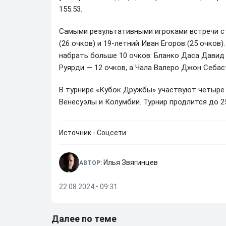
155:53.
Самыми результативными игроками встречи с
(26 очков) и 19-летний Иван Егоров (25 очко
набрать больше 10 очков: Бланко Даса Давид 
Руярди — 12 очков, а Чала Валеро Джон Себас
В турнире «Кубок Дружбы» участвуют четыре
Венесуэлы и Колумбии. Турнир продлится до 25
Источник - Соцсети
Илья Звягинцев
АВТОР:
22.08.2024 • 09:31
Далее по теме