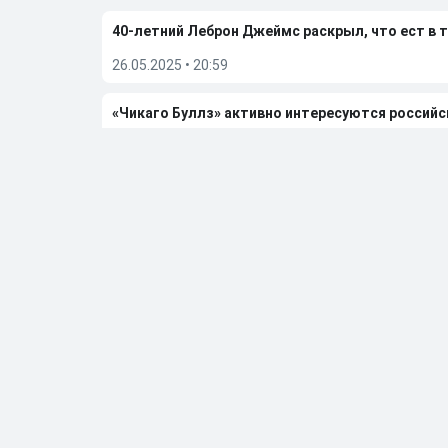
40-летний Леброн Джеймс раскрыл, что ест в 
26.05.2025
•
20:59
«Чикаго Буллз» активно интересуются россий
26.05.2025
•
11:03
Звезда «Миннесоты» Эдвардс оштрафован за 
22.05.2025
•
15:28
Капитана ЦСКА Курбанова прооперировали пос
21.05.2025
•
11:45
Больше новостей
Выбор редакции