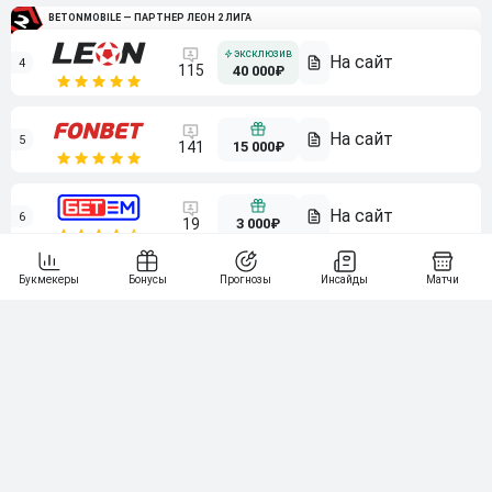
BETONMOBILE — ПАРТНЕР ЛЕОН 2 ЛИГА
4
115
40 000₽
5
15 000₽
141
6
3 000₽
19
7
64
10 000₽
Смотреть всех