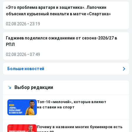
«Это проблема вратаря и защитника». Лапочкин
объяснил курьезный пенальти в матче «Спартака»
02.08.2026
•
23:19
Гаджиев поделился ожиданиями от сезона-2026/27 в
РПЛ
02.08.2026
•
07:49
Больше новостей
Выбор редакции
Топ-10 «мелочей», которые влияют
на ставки на спорт
Почему в названии многих букмекеров есть