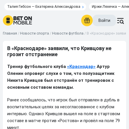
Талия Гибсон — Екатерина Александрова
Иржи Лехечка — Але
Войти
Главная
/
Новости спорта
/
Новости футбола
/
В «Краснодаре» заявили
В «Краснодаре» заявили, что Кривцову не
грозит отстранение
Тренер футбольного клуба
«Краснодар»
Артур
Оленин опроверг слухи о том, что полузащитник
Никита Кривцов был отстранён от тренировок с
основным составом команды.
Ранее сообщалось, что игрок был отправлен в дубль в
воспитательных целях за несогласованное с клубом
интервью. Однако Кривцов вышел на поле в стартовом
составе в матче против «Ростова» и провёл на поле 79
минут.