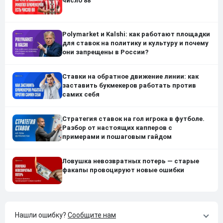
число 88
Polymarket и Kalshi: как работают площадки
для ставок на политику и культуру и почему
они запрещены в России?
Ставки на обратное движение линии: как
заставить букмекеров работать против
самих себя
Стратегия ставок на гол игрока в футболе.
Разбор от настоящих капперов с
примерами и пошаговым гайдом
Ловушка невозвратных потерь — старые
факапы провоцируют новые ошибки
Нашли ошибку?
Сообщите нам