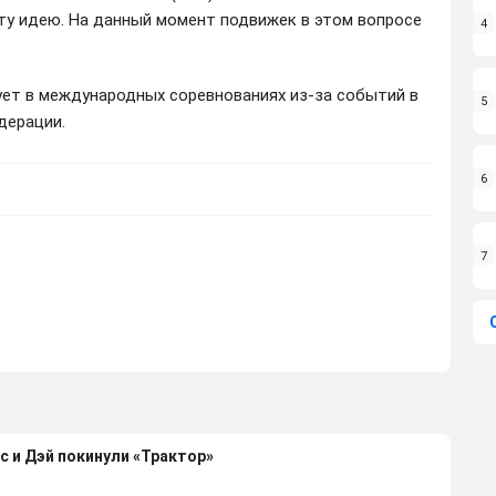
эту идею. На данный момент подвижек в этом вопросе
4
ует в международных соревнованиях из-за событий в
5
дерации.
6
7
с и Дэй покинули «Трактор»