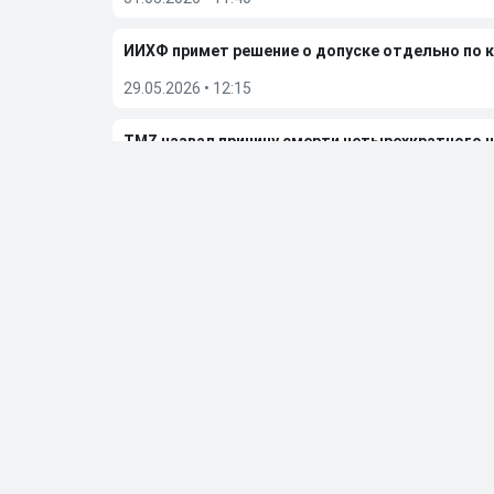
ИИХФ примет решение о допуске отдельно по 
29.05.2026
•
12:15
TMZ назвал причину смерти четырехкратного 
29.05.2026
•
11:31
«Вегас» обыграл «Колорадо» и вышел в финал п
27.05.2026
•
06:50
Больше новостей
Выбор редакции