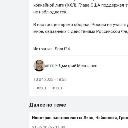
хоккейной лиге (КХЛ). Глава США поддержал 
не наблюдается.
В настоящее время сборная России не участв
мире, связанных с действиями Российской Фе
Источник - Sport24
Дмитрий Меньшаев
АВТОР:
10.04.2025 • 18:53
КХЛ
НХЛ
Далее по теме
Иностранные хоккеисты Ливо, Чайковски, Грос
31.05.2026
•
11:40