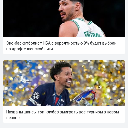
Экс-баскетболист НБА с вероятностью 9% будет выбран
на драфте женской лиги
Названы шансы топ-клубов выиграть все турниры в новом
сезоне