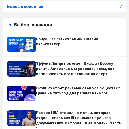
Больше новостей
Выбор редакции
Бонусы за регистрацию. Онлайн-
калькулятор
Эффект Линди помогает Джеффу Безосу
рулить Amazon, а мы рассказываем, как
использовать его в ставках на спорт
Сколько стоит реклама ставок в соцсетях?
Цены на 2025 год для разных каналов
Рефери НБА ставил на матчи, которые
судил. Теперь Netflix снимает про него
документалку. История Тима Донахи. Часть
1