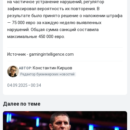
на частичное устранение нарушений, регулятор
зафиксировал вероятность их повторения. В
результате было принято решение о наложении штрафа
— 75 000 евро за каждую неделю выявленных
нарушений. Общая сумма санкций составила
максимальные 450 000 евро.
Источник - gamingintelligence.com
Константин Киршов
АВТОР:
Редактор букмекерских новостей
04.09.2025 • 00:34
Далее по теме