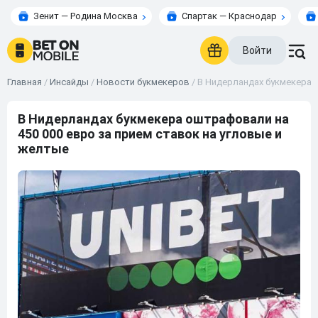
Зенит — Родина Москва
Спартак — Краснодар
Войти
Главная
/
Инсайды
/
Новости букмекеров
/
В Нидерландах букмекера о
В Нидерландах букмекера оштрафовали на
450 000 евро за прием ставок на угловые и
желтые