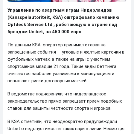
Управление по азартным играм Нидерландов
(Kansspelautoriteit, KSA) оштрафовало компанию
Optdeck Service Ltd., работающую в стране под
брендом Unibet, на 450 000 евро.
По данным KSA, оператор принимал ставки на
запрещенные события — угловые и желтые карточки в
футбольных матчах, а также на игры с участием
спортсменов младше 21 года. Такие виды беттинга
считаются наиболее уязвимыми к манипуляциям и
повышают риски договорных матчей.
В ведомстве подчеркнули, что нидерландское
законодательство прямо запрещает прием подобных
ставок для защиты честности спорта и игроков.
В KSA отметили, что неоднократно предупреждали
Unibet о недопустимости таких пари в линии. Несмотря