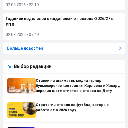
02.08.2026
•
23:19
Гаджиев поделился ожиданиями от сезона-2026/27 в
РПЛ
02.08.2026
•
07:49
Больше новостей
Выбор редакции
Ставки на шахматы: медиатурнир,
букмекерские контракты Карлсена и Хикару,
перелив шахматистов в ставки на Доту
Стратегии ставок на футбол, которые
работают в 2026 году