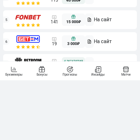
115
40 000₽
5
15 000₽
141
6
3 000₽
19
7
64
10 000₽
Смотреть всех