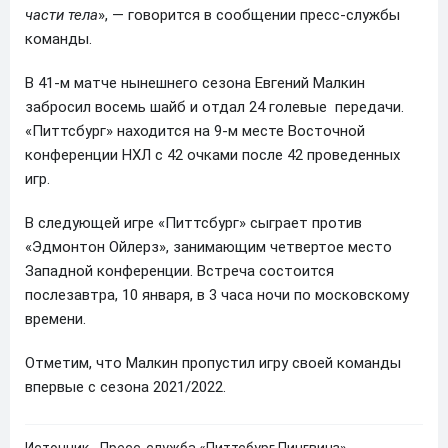
части тела
», — говорится в сообщении пресс-службы
команды.
В 41‑м матче нынешнего сезона Евгений Малкин
забросил восемь шайб и отдал 24 голевые передачи.
«Питтсбург» находится на 9-м месте Восточной
конференции НХЛ с 42 очками после 42 проведенных
игр.
В следующей игре «Питтсбург» сыграет против
«Эдмонтон Ойлерз», занимающим четвертое место
Западной конференции. Встреча состоится
послезавтра, 10 января, в 3 часа ночи по московскому
времени.
Отметим, что Малкин пропустил игру своей команды
впервые с сезона 2021/2022.