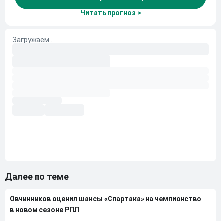
Читать прогноз >
Далее по теме
Овчинников оценил шансы «Спартака» на чемпионство
в новом сезоне РПЛ