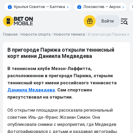
Крылья Советов — Балтика
Локомотив — Акрон
Войти
Главная
/
Новости спорта
/
Новости тенниса
/
В пригороде Парижа от
В пригороде Парижа открыли теннисный
корт имени Даниила Медведева
В теннисном клубе Мезон-Лаффитта,
расположенном в пригороде Парижа, открыли
теннисный корт имени российского теннисиста
Даниила Медведева
. Сам спортсмен
присутствовал на открытии.
Об открытии площадки рассказала региональный
советник Иль-де-Франс Жозиан Симон. Она
опубликовала снимки с мероприятия, где Медведев
фотографировался с детьми и раздавал автографы.