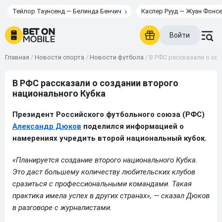
Тейлор Таунсенд — Белинда Бенчич
Каспер Рууд — Жуан Фонс
Войти
Главная
/
Новости спорта
/
Новости футбола
/
В РФС рассказали о со
В РФС рассказали о создании второго
национального Кубка
Президент Российского футбольного союза (РФС)
Александр Дюков
поделился информацией о
намерениях учредить второй национальный кубок.
«Планируется создание второго национального Кубка.
Это даст большему количеству любительских клубов
сразиться с профессиональными командами. Такая
практика имела успех в других странах», — сказал Дюков
в разговоре с журналистами.