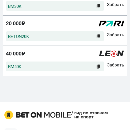
BM30K
20 000₽
BETON20K
40 000₽
BM40K