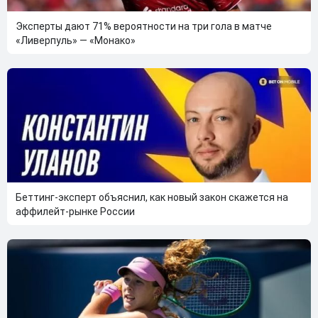
Эксперты дают 71% вероятности на три гола в матче
«Ливерпуль» — «Монако»
Беттинг-эксперт объяснил, как новый закон скажется на
аффилейт-рынке России