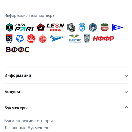
Информационные партнёры
Информация
Бонусы
Букмекеры
Букмекерские конторы
Легальные букмекеры