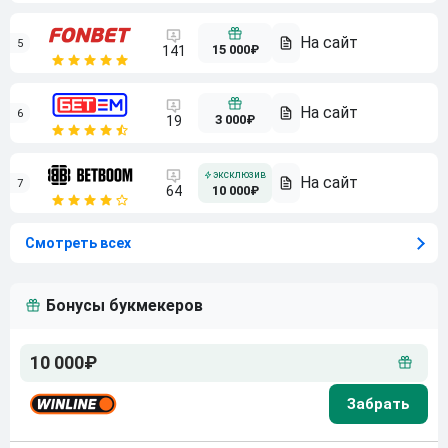
5
15 000₽
141
6
3 000₽
19
7
64
10 000₽
Смотреть всех
Бонусы букмекеров
10 000₽