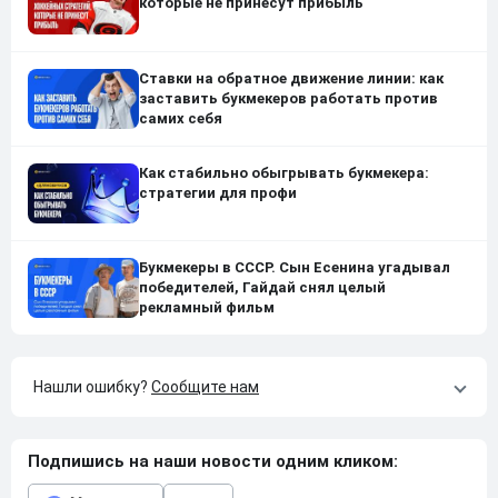
которые не принесут прибыль
Ставки на обратное движение линии: как
заставить букмекеров работать против
самих себя
Как стабильно обыгрывать букмекера:
стратегии для профи
Букмекеры в СССР. Сын Есенина угадывал
победителей, Гайдай снял целый
рекламный фильм
Нашли ошибку?
Сообщите нам
Подпишись на наши новости одним кликом: