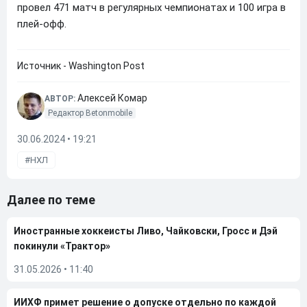
провел 471 матч в регулярных чемпионатах и 100 игра в
плей-офф.
Источник - Washington Post
Алексей Комар
АВТОР:
Редактор Betonmobile
30.06.2024 • 19:21
НХЛ
Далее по теме
Иностранные хоккеисты Ливо, Чайковски, Гросс и Дэй
покинули «Трактор»
31.05.2026
•
11:40
ИИХФ примет решение о допуске отдельно по каждой