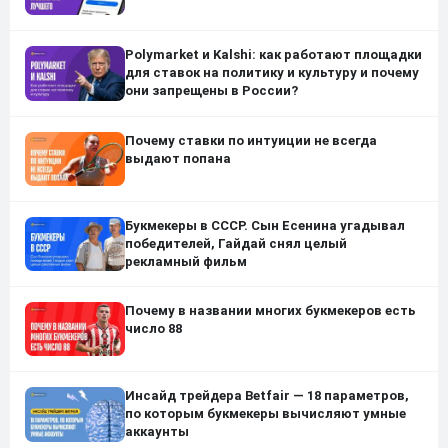
Polymarket и Kalshi: как работают площадки
для ставок на политику и культуру и почему
они запрещены в России?
Почему ставки по интуиции не всегда
выдают попана
Букмекеры в СССР. Сын Есенина угадывал
победителей, Гайдай снял целый
рекламный фильм
Почему в названии многих букмекеров есть
число 88
Инсайд трейдера Betfair — 18 параметров,
по которым букмекеры вычисляют умные
аккаунты