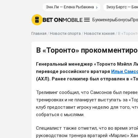
Энн Ли — Елена Рыбакина
Зизу Бергс — Бе
Букмекеры
Бонусы
Про
Главная
/
Новости спорта
/
Новости хоккея
/
В «Торонт
В «Торонто» прокомментиро
Генеральный менеджер «Торонто Мэйпл Ли
переводе российского вратаря
Ильи Самс
(АХЛ). Ранее голкипер был отправлен в «Т
Треливинг сообщил, что Самсонов был перевед
тренировках и не планирует выступать за «То
клуб предоставит игроку неделю для того, чт
собраться с мыслями.
Специалист также отметил, что во время это
руководством тренера вратарей «Марлис» Хан