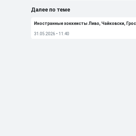
Далее по теме
Иностранные хоккеисты Ливо, Чайковски, Грос
31.05.2026
•
11:40
ИИХФ примет решение о допуске отдельно по 
29.05.2026
•
12:15
TMZ назвал причину смерти четырехкратного 
29.05.2026
•
11:31
«Вегас» обыграл «Колорадо» и вышел в финал п
27.05.2026
•
06:50
Больше новостей