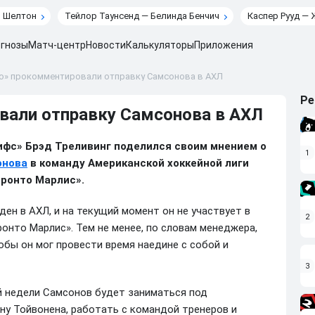
н Шелтон
Тейлор Таунсенд — Белинда Бенчич
Каспер Рууд — 
гнозы
Матч-центр
Новости
Калькуляторы
Приложения
о» прокомментировали отправку Самсонова в АХЛ
Ре
вали отправку Самсонова в АХЛ
фс» Брэд Треливинг поделился своим мнением о
1
онова
в команду Американской хоккейной лиги
оронто Марлис».
ен в АХЛ, и на текущий момент он не участвует в
2
ронто Марлис». Тем не менее, по словам менеджера,
обы он мог провести время наедине с собой и
3
й недели Самсонов будет заниматься под
ну Тойвонена, работать с командой тренеров и