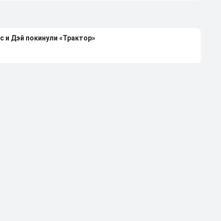
с и Дэй покинули «Трактор»
каждой российской сборной
чемпиона НХЛ Клода Лемье
лей-офф НХЛ-2026 при 4-0 в серии