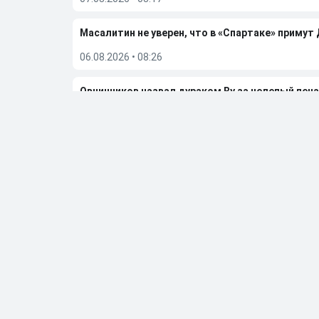
Масалитин не уверен, что в «Спартаке» примут
06.08.2026
•
08:26
Овчинников назвал дураком Ву за нелепый пена
04.08.2026
•
08:29
«Это проблема вратаря и защитника». Лапочки
02.08.2026
•
23:19
Больше новостей
Выбор редакции