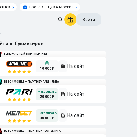
ентек
Ростов — ЦСКА Москва
Войти
»
йтинг букмекеров
ГЕНЕРАЛЬНЫЙ ПАРТНЕР РПЛ
10 000₽
BETONMOBILE — ПАРТНЕР PARI 1 ЛИГА
20 000₽
30 000₽
BETONMOBILE — ПАРТНЕР ЛЕОН 2 ЛИГА