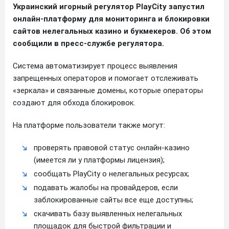
Украинский игорный регулятор PlayCity запустил
онлайн-платформу для мониторинга и блокировки
сайтов нелегальных казино и букмекеров. Об этом
сообщили в пресс-службе регулятора.
Система автоматизирует процесс выявления
запрещенных операторов и помогает отслеживать
«зеркала» и связанные домены, которые операторы
создают для обхода блокировок.
На платформе пользователи также могут:
проверять правовой статус онлайн-казино
(имеется ли у платформы лицензия);
сообщать PlayCity о нелегальных ресурсах;
подавать жалобы на провайдеров, если
заблокированные сайты все еще доступны;
скачивать базу выявленных нелегальных
площадок для быстрой фильтрации и