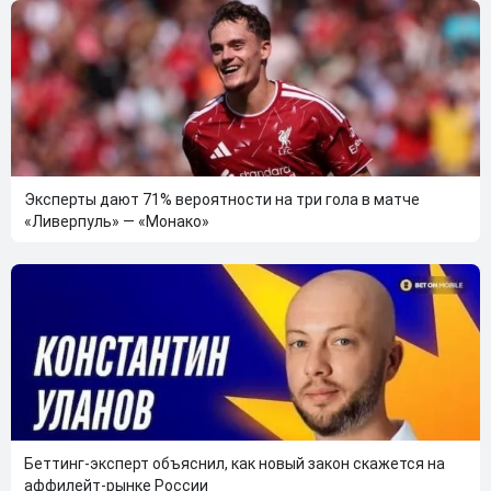
Эксперты дают 71% вероятности на три гола в матче
«Ливерпуль» — «Монако»
Беттинг-эксперт объяснил, как новый закон скажется на
аффилейт-рынке России