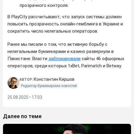
прозрачного контроля.
В PlayCity рассчитывают, что запуск системы должен
повысить прозрачность онлайн-гемблинга в Украине и
сократить число нелегальных операторов.
Ранее мы писали о том, что активную борьбу с
нелегальными букмекерами и казино развернули в
Пакистане. Власти
заблокировали
сайты 46 офшорных
операторов, среди которых 1xBet, Parimatch и Betway.
Константин Киршов
АВТОР:
Редактор букмекерских новостей
25.08.2025 • 17:03
Далее по теме