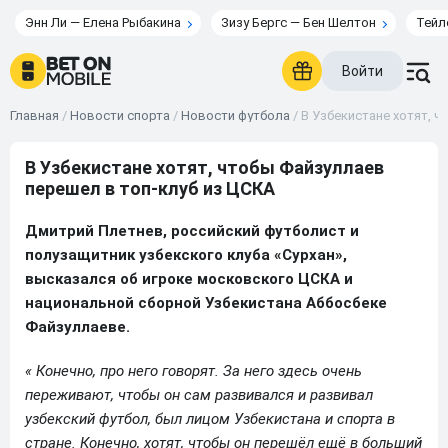
Энн Ли — Елена Рыбакина
Зизу Бергс — Бен Шелтон
Тейл
Войти
Главная
/
Новости спорта
/
Новости футбола
/
В Узбекистане хотят, 
В Узбекистане хотят, чтобы Файзуллаев
перешел в топ-клуб из ЦСКА
Дмитрий Плетнев, российский футболист и
полузащитник узбекского клуба «Cурхан»,
высказался об игроке московского ЦСКА и
национальной сборной Узбекистана Аббосбеке
Файзуллаеве.
« Конечно, про него говорят. За него здесь очень
переживают, чтобы он сам развивался и развивал
узбекский футбол, был лицом Узбекистана и спорта в
стране. Конечно, хотят, чтобы он перешёл ещё в больший