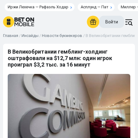
Иржи Лехечка — Рафаэль Ходар
Асплунд — Пат
Миллер 
Войти
Главная
/
Инсайды
/
Новости букмекеров
/
В Великобритании гемблинг-
В Великобритании гемблинг-холдинг
оштрафовали на $12,7 млн: один игрок
проиграл $3,2 тыс. за 16 минут