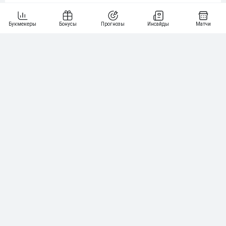
Что делают букмекеры, если матч в лайве
приносит убыток
Нашли ошибку?
Сообщите нам
Подпишись на наши новости одним кликом:
Рейтинг букмекеров
ГЕНЕРАЛЬНЫЙ ПАРТНЕР РПЛ
1
10 000₽
78