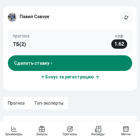
Павел Савчук
прогноз
кэф
1.62
ТБ(2)
Сделать ставку
Бонус за регистрацию
Прогноз
Топ-эксперты
«Валенсия» примет «Атлетико» на стадионе
«Месталья» в рамках 25-го тура Ла Лиги. Матч
начнется 22 февраля в 20:30 по МСК.