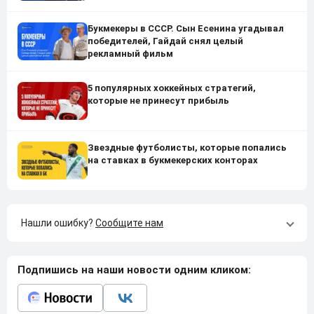
Букмекеры в СССР. Сын Есенина угадывал
победителей, Гайдай снял целый
рекламный фильм
5 популярных хоккейных стратегий,
которые не принесут прибыль
Звездные футболисты, которые попались
на ставках в букмекерских конторах
Нашли ошибку?
Сообщите нам
Подпишись на наши новости одним кликом: