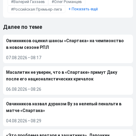
Валерий Газзаев
Олег Романцев
+
Показать ещё
Российская Премьер-лига
Далее по теме
Овчинников оценил шансы «Спартака» на чемпионство
в новом сезоне РПЛ
07.08.2026
•
08:17
Масалитин не уверен, что в «Спартаке» примут Даку
после его националистических кричалок
06.08.2026
•
08:26
Овчинников назвал дураком Ву за нелепый пенальти в
матче «Спартака»
04.08.2026
•
08:29
«Это проблема вратаря и защитника». Лапочкин