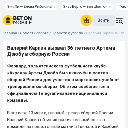
Энн Ли — Елена Рыбакина
Зизу Бергс — Бен Шелтон
Тейл
Войти
Главная
/
Новости спорта
/
Новости футбола
/
Валерий Карпин вызвал
Валерий Карпин вызвал 36-летнего Артема
Дзюбу в сборную России
Форвард тольяттинского футбольного клуба
«Акрона» Артем Дзюба был включён в состав
сборной России для участия в мартовских учебно-
тренировочных сборах. Об этом сообщается в
официальном Telegram-канале национальной
команды.
В четверг, 13 марта, главный тренер сборной России
Валерий Карпин объявил окончательный состав
команды на предстоящие матчи с Гренадой и Замбией.