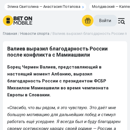
Элина Свитолина — Анастасия Потапова
Молдавский — Каппе
Войти
Главная
/
Новости спорта
/
Валиев выразил благодарность России п
Валиев выразил благодарность России
после конфликта с Мамиашвили
Борец Чермен Валиев, представляющий в
настоящий момент Албанию, выразил
благодарность России с президентом ФСБР
Михаилом Мамиашвили во время чемпионата
Европы в Словакии.
«
Спасибо, что вы рядом, я это чувствую. Это даёт мне
большую мотивацию для дальнейших побед и стимул
работать ещё усерднее. Я всегда был и буду благодарен
своему осетинскому народу, своей родине — России, а