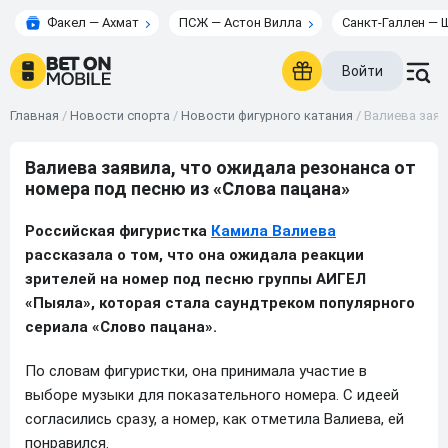
Факел — Ахмат
ПСЖ — Астон Вилла
Санкт-Галлен — 
Войти
Главная
/
Новости спорта
/
Новости фигурного катания
/
Валиева заяв
Валиева заявила, что ожидала резонанса от
номера под песню из «Слова пацана»
Российская фигуристка
Камила Валиева
рассказала о том, что она ожидала реакции
зрителей на номер под песню группы АИГЕЛ
«Пыяла», которая стала саундтреком популярного
сериала «Слово пацана».
По словам фигуристки, она принимала участие в
выборе музыки для показательного номера. С идеей
согласились сразу, а номер, как отметила Валиева, ей
понравился.