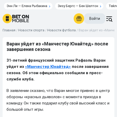
Энн Ли — Елена Рыбакина
Зизу Бергс — Бен Шелтон
Тейл
Войти
Главная
/
Новости спорта
/
Новости футбола
/
Варан уйдет из «Манче
Варан уйдет из «Манчестер Юнайтед» после
завершения сезона
31-летний французский защитник Рафаэль Варан
уйдет из
«Манчестер Юнайтед»
после завершения
сезона. Об этом официально сообщили в пресс-
службе клуба.
В заявлении сказано, что Варан многое привнес в центр
обороны «красных дьяволов» с момента прихода в
команду. Он также подарил клубу свой высокий класс и
большой опыт игры.