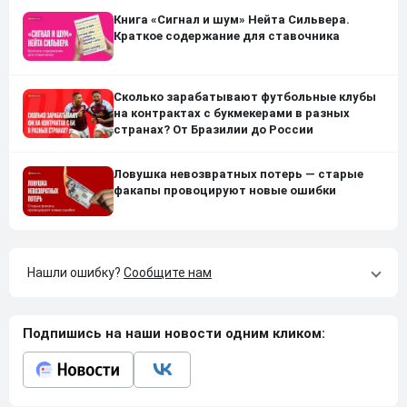
Книга «Сигнал и шум» Нейта Сильвера.
Краткое содержание для ставочника
Сколько зарабатывают футбольные клубы
на контрактах с букмекерами в разных
странах? От Бразилии до России
Ловушка невозвратных потерь — старые
факапы провоцируют новые ошибки
Нашли ошибку?
Сообщите нам
Подпишись на наши новости одним кликом: