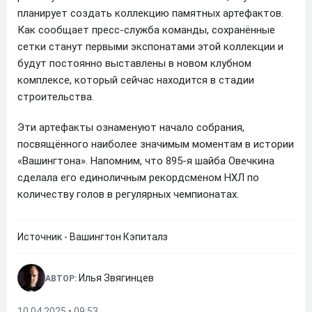
планирует создать коллекцию памятных артефактов.
Как сообщает пресс-служба команды, сохранённые
сетки станут первыми экспонатами этой коллекции и
будут постоянно выставлены в новом клубном
комплексе, который сейчас находится в стадии
строительства.
Эти артефакты ознаменуют начало собрания,
посвящённого наиболее значимым моментам в истории
«Вашингтона». Напомним, что 895-я шайба Овечкина
сделала его единоличным рекордсменом НХЛ по
количеству голов в регулярных чемпионатах.
Источник - Вашингтон Кэпиталз
Илья Звягинцев
АВТОР:
10.04.2025 • 09:53