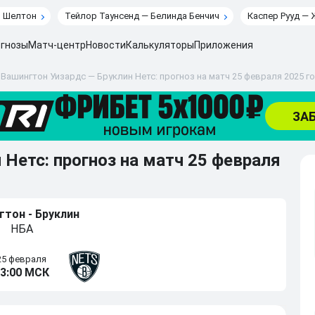
н Шелтон
Тейлор Таунсенд — Белинда Бенчич
Каспер Рууд — 
гнозы
Матч-центр
Новости
Калькуляторы
Приложения
/
Вашингтон Уизардс — Бруклин Нетс: прогноз на матч 25 февраля 2025 г
 Нетс: прогноз на матч 25 февраля
гтон - Бруклин
НБА
25 февраля
3:00 МСК