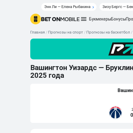
Энн Ли — Елена Рыбакина
Зизу Бергс — Бе
Букмекеры
Бонусы
Про
Главная
/
Прогнозы на спорт
/
Прогнозы на баскетбол
Вашингтон Уизардс — Бруклин
2025 года
Вашин
0