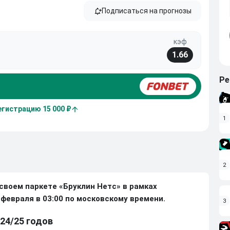
Подписаться на прогнозы
кэф
1.66
Ре
егистрацию 15 000 ₽
1
2
своем паркете «Бруклин Нетс» в рамках
 февраля в 03:00 по московскому времени.
3
24/25 годов