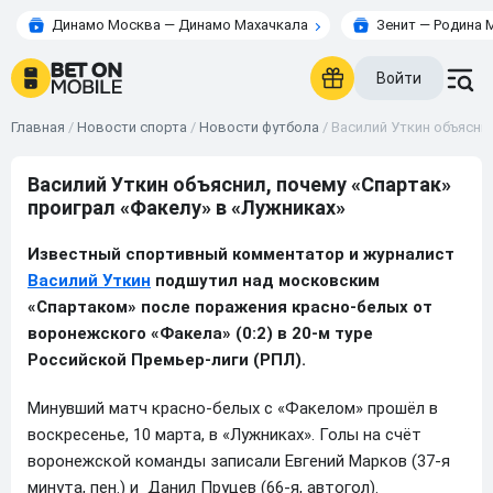
Динамо Москва — Динамо Махачкала
Зенит — Родина 
Войти
Главная
/
Новости спорта
/
Новости футбола
/
Василий Уткин объяснил
Василий Уткин объяснил, почему «Спартак»
проиграл «Факелу» в «Лужниках»
Известный спортивный комментатор и журналист
Василий Уткин
подшутил над московским
«Спартаком» после поражения красно-белых от
воронежского «Факела» (0:2) в 20-м туре
Российской Премьер-лиги (РПЛ).
Минувший матч красно-белых с «Факелом» прошёл в
воскресенье, 10 марта, в «Лужниках». Голы на счёт
воронежской команды записали Евгений Марков (37-я
минута, пен.) и Данил Пруцев (66-я, автогол).