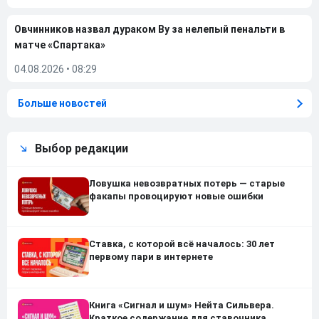
Овчинников назвал дураком Ву за нелепый пенальти в
матче «Спартака»
04.08.2026
•
08:29
Больше новостей
Выбор редакции
Ловушка невозвратных потерь — старые
факапы провоцируют новые ошибки
Ставка, с которой всё началось: 30 лет
первому пари в интернете
Книга «Сигнал и шум» Нейта Сильвера.
Краткое содержание для ставочника