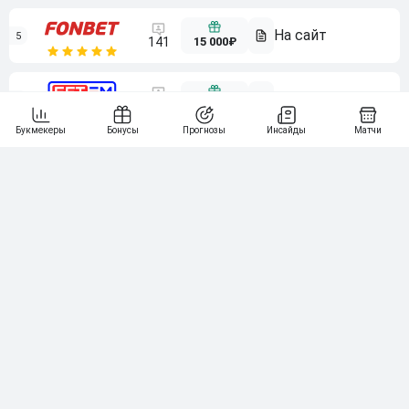
5
15 000₽
141
6
3 000₽
19
7
64
10 000₽
Смотреть всех