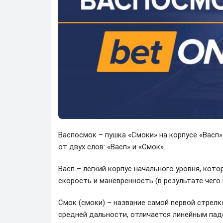
Васпосмок – пушка «Смоки» на корпусе «Васп»
от двух слов: «Васп» и «Смок».
Васп – легкий корпус начального уровня, ко
скорость и маневренность (в результате чего
Смок (смоки) – название самой первой стрелко
средней дальности, отличается линейным паде