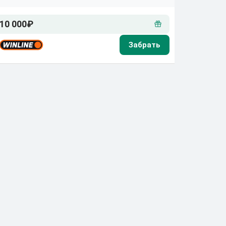
10 000₽
20 000₽
40 000₽
15 000₽