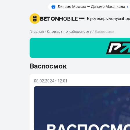
Динамо Москва — Динамо Махачкала
Букмекеры
Бонусы
Про
Главная
/
Словарь по киберспорту
/
Васпосмок
Васпосмок
08.02.2024 • 12:01