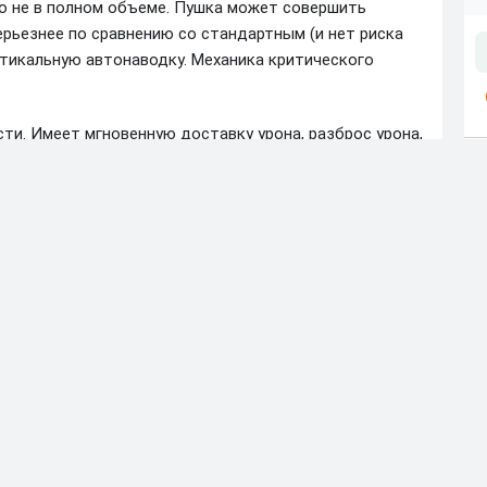
о не в полном объеме. Пушка может совершить
ерьезнее по сравнению со стандартным (и нет риска
ртикальную автонаводку. Механика критического
ти. Имеет мгновенную доставку урона, разброс урона,
е падение урона. За пределами дистанции поражения
по цели наносит ей урон и воздействует на танк
кий выстрел, урон которого превышает стандартный и
ьной автонаводкой.
25
2