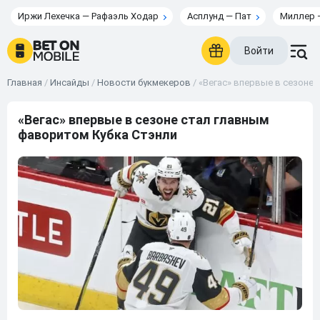
Иржи Лехечка — Рафаэль Ходар
Асплунд — Пат
Миллер 
Войти
Главная
/
Инсайды
/
Новости букмекеров
/
«Вегас» впервые в сезоне
«Вегас» впервые в сезоне стал главным
фаворитом Кубка Стэнли