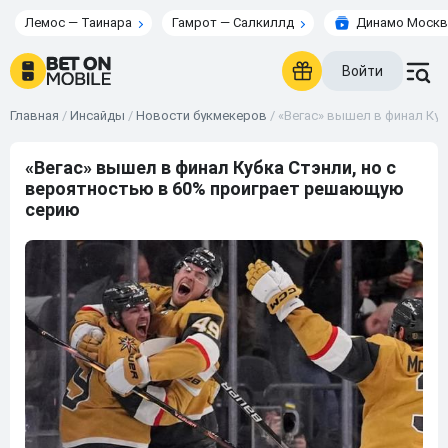
Лемос — Таинара
Гамрот — Салкиллд
Динамо Москв
Войти
Главная
/
Инсайды
/
Новости букмекеров
/
«Вегас» вышел в финал Ку
«Вегас» вышел в финал Кубка Стэнли, но с
вероятностью в 60% проиграет решающую
серию