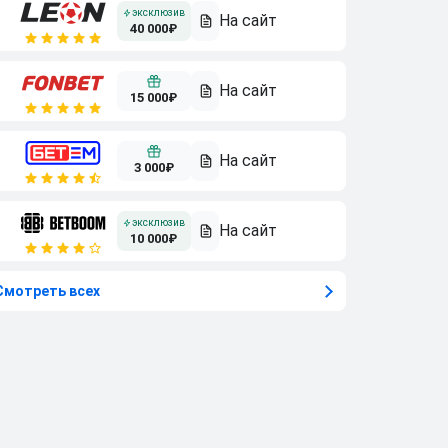
40 000₽
15 000₽
3 000₽
10 000₽
Смотреть всех