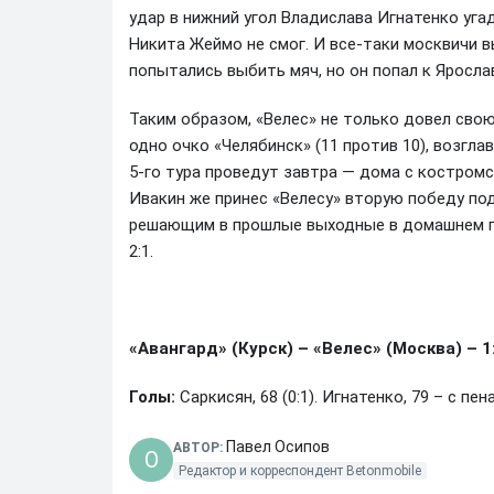
удар в нижний угол Владислава Игнатенко уг
Никита Жеймо не смог. И все-таки москвичи 
попытались выбить мяч, но он попал к Яросла
Таким образом, «Велес» не только довел свою
одно очко «Челябинск» (11 против 10), возгл
5-го тура проведут завтра — дома с костром
Ивакин же принес «Велесу» вторую победу под
решающим в прошлые выходные в домашнем по
2:1.
«Авангард» (Курск) – «Велес» (Москва) – 1:
Голы:
Саркисян, 68 (0:1). Игнатенко, 79 – с пенал
Павел Осипов
АВТОР:
O
Редактор и корреспондент Betonmobile