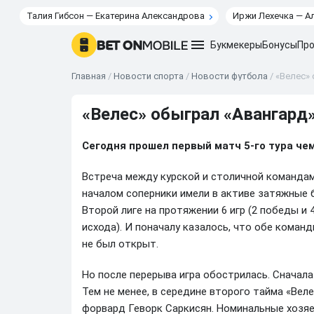
Талия Гибсон — Екатерина Александрова
Иржи Лехечка — А
Букмекеры
Бонусы
Про
Главная
/
Новости спорта
/
Новости футбола
/
«Велес»
«Велес» обыграл «Авангард
Сегодня прошел первый матч 5-го тура ч
Встреча между курской и столичной командам
началом соперники имели в активе затяжные 
Второй лиге на протяжении 6 игр (2 победы и 
исхода). И поначалу казалось, что обе команд
не был открыт.
Но после перерыва игра обострилась. Сначала
Тем не менее, в середине второго тайма «Вел
форвард Геворк Саркисян. Номинальные хозяе