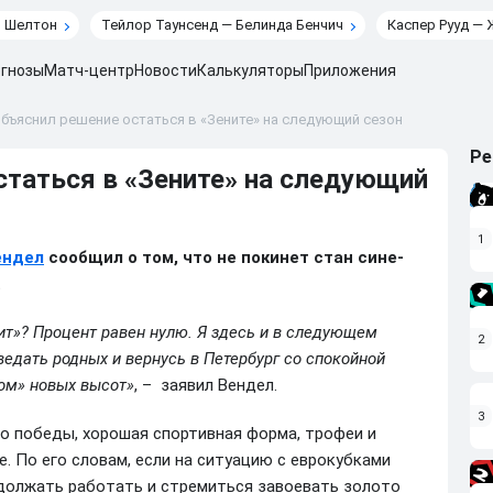
н Шелтон
Тейлор Таунсенд — Белинда Бенчич
Каспер Рууд — 
гнозы
Матч-центр
Новости
Калькуляторы
Приложения
бъяснил решение остаться в «Зените» на следующий сезон
Ре
статься в «Зените» на следующий
1
ендел
сообщил о том, что не покинет стан сине-
.
нит»? Процент равен нулю. Я здесь и в следующем
2
ведать родных и вернусь в Петербург со спокойной
том» новых высот»
, – заявил Вендел.
3
то победы, хорошая спортивная форма, трофеи и
. По его словам, если на ситуацию с еврокубками
одолжать работать и стремиться завоевать золото