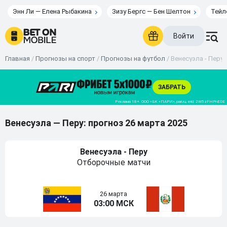
Энн Ли — Елена Рыбакина
Зизу Бергс — Бен Шелтон
Тейл
Войти
Главная
/
Прогнозы на спорт
/
Прогнозы на футбол
/
Венесуэла - Перу:
Венесуэла — Перу: прогноз 26 марта 2025
Венесуэла - Перу
Отборочные матчи
26 марта
03:00 МСК