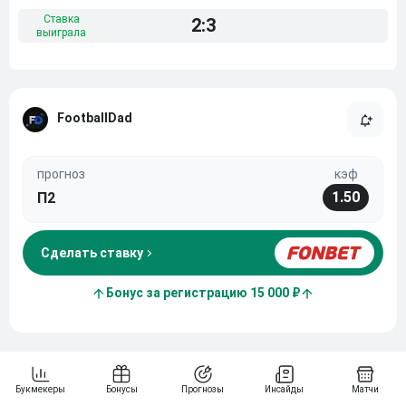
Ставка
2:3
выиграла
FootballDad
прогноз
кэф
1.50
П2
Сделать ставку
Бонус за регистрацию 15 000 ₽
Прогноз
Топ-эксперты