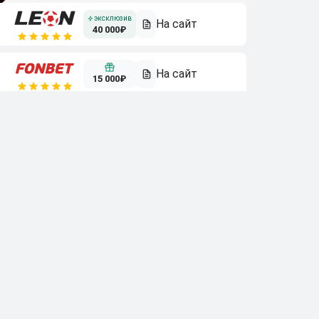
40 000₽
15 000₽
3 000₽
10 000₽
Смотреть всех
Бонусы букмекеров
10 000₽