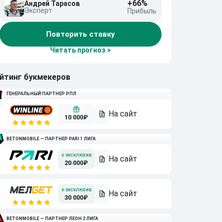
+66%
Андрей Тарасов
Эксперт
Прибыль
Повторить ставку
Читать прогноз >
йтинг букмекеров
ГЕНЕРАЛЬНЫЙ ПАРТНЕР РПЛ
10 000₽
BETONMOBILE — ПАРТНЕР PARI 1 ЛИГА
20 000₽
30 000₽
BETONMOBILE — ПАРТНЕР ЛЕОН 2 ЛИГА