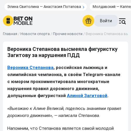
Элина Свитолина — Анастасия Потапова
Молдавский — Каппе
Войти
Главная
/
Новости спорта
/
Прочие новости
/
Вероника Степанова выс
Вероника Степанова высмеяла фигуристку
Загитову за нарушения ПДД
Вероника Степанова
, российская лыжница и
олимпийская чемпионка, в своём Telegram-канале
с юмором прокомментировала многократные
нарушения правил дорожного движения,
допущенные фигуристкой
Алиной Загитовой
.
«Выезжаю к Алине Великой, поделюсь знаниями правил
дорожного движения», — написала Степанова.
Напомним, что Степанова является самой молодой